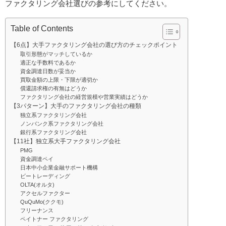
ファクタリング会社選びの参考にしてください。
Table of Contents
【6点】大手ファクタリング会社の選び方のチェックポイント
取引形態がマッチしているか
適正な手数料であるか
資金調達日数が妥当か
買取金額の上限・下限が適切か
償還請求権の有無はどうか
ファクタリング会社の経営規模や営業実績はどうか
【3パターン】大手のファクタリング会社の種類
独立系ファクタリング会社
ノンバンク系ファクタリング会社
銀行系ファクタリング会社
【11社】独立系大手ファクタリング会社
PMG
資金調達ペイ
日本中小企業金融サポート機構
ビートレーディング
OLTA(オルタ)
アクセルファクター
QuQuMo(ククモ)
フリーナンス
ペイトナー ファクタリング