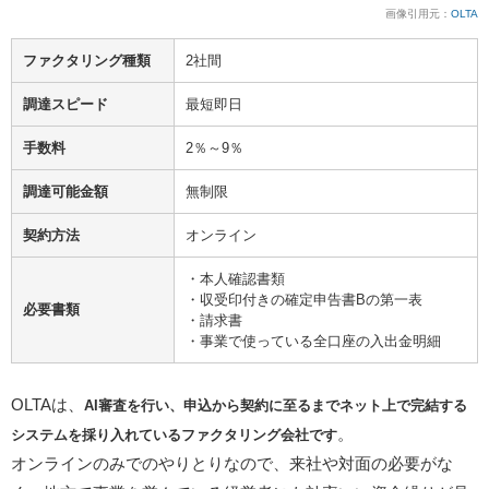
画像引用元：
OLTA
ファクタリング種類
2社間
調達スピード
最短即日
手数料
2％～9％
調達可能金額
無制限
契約方法
オンライン
・本人確認書類
・収受印付きの確定申告書Bの第一表
必要書類
・請求書
・事業で使っている全口座の入出金明細
OLTAは、
AI審査を行い、申込から契約に至るまでネット上で完結する
。
システムを採り入れているファクタリング会社です
オンラインのみでのやりとりなので、来社や対面の必要がな