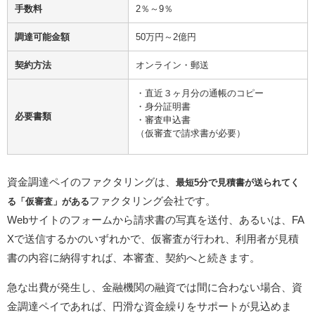
手数料
2％～9％
調達可能金額
50万円～2億円
契約方法
オンライン・郵送
・直近３ヶ月分の通帳のコピー
・身分証明書
必要書類
・審査申込書
（仮審査で請求書が必要）
資金調達ペイのファクタリングは、
最短5分で見積書が送られてく
ファクタリング会社です。
る「仮審査」がある
Webサイトのフォームから請求書の写真を送付、あるいは、FA
Xで送信するかのいずれかで、仮審査が行われ、利用者が見積
書の内容に納得すれば、本審査、契約へと続きます。
急な出費が発生し、金融機関の融資では間に合わない場合、資
金調達ペイであれば、円滑な資金繰りをサポートが見込めま