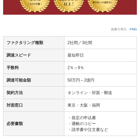
画像引用元：
PMG
ファクタリング種類
2社間／3社間
調達スピード
最短即日
手数料
2％～9％
調達可能金額
50万円～2億円
契約方法
オンライン・対面・郵送
対面窓口
東京・大阪・福岡
・規定の申込書
必要書類
・通帳のコピー
・請求書や注文書など