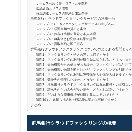
サービス利用に伴うコストと手数料
返済計画とリスク管理
資金調達サービスの制約と限定条件
群馬銀行クラウドファクタリングサービスの利用手順
ステップ1：OLTAファクタリングサービスの申し込み
ステップ2：必要書類の提出と審査
ステップ3：お客様情報の登録と本人確認
ステップ4：AI審査とお見積り結果の提示
ステップ5：買取契約と即日振込
群馬銀行クラウドファクタリングについてのよくある質問とそ
質問1：ファクタリングと借入の違いは何ですか？
質問2：ファクタリングの利用が取引先に知られることはあります
質問3：金融機関からの借入がある場合、ファクタリングは利用可
質問4：金融機関の融資を断られたが、ファクタリングを利用でき
質問5：ファクタリングの利用に連帯保証人や保証人は必要ですか
質問6：売掛先が倒産した場合、どうなりますか？
質問7：群馬銀行クラウドファクタリングは群馬銀行との取引なの
質問8：請求先からの入金がない場合、どうすれば良いですか？
質問9：どのような売掛債権が買取対象になるのですか？
質問10：お見積もり結果を確認後に契約は可能ですか？
まとめ
群馬銀行クラウドファクタリングの概要