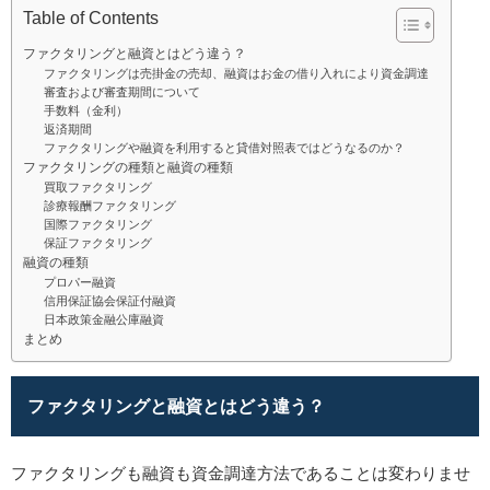
Table of Contents
ファクタリングと融資とはどう違う？
ファクタリングは売掛金の売却、融資はお金の借り入れにより資金調達
審査および審査期間について
手数料（金利）
返済期間
ファクタリングや融資を利用すると貸借対照表ではどうなるのか？
ファクタリングの種類と融資の種類
買取ファクタリング
診療報酬ファクタリング
国際ファクタリング
保証ファクタリング
融資の種類
プロパー融資
信用保証協会保証付融資
日本政策金融公庫融資
まとめ
ファクタリングと融資とはどう違う？
ファクタリングも融資も資金調達方法であることは変わりませ